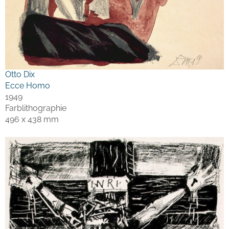
Otto Dix
Ecce Homo
1949
Farblithographie
496 x 438 mm