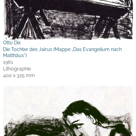
Otto Dix
Die Tochter des Jairus (Mappe „Das Evangelium nach
Matthäus“)
1961
Lithographie
400 x 325 mm