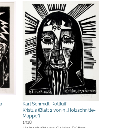
Karl Schmidt-Rottluff
ha
Kristus (Blatt 2 von 9 „Holzschnitte-
Mappe“)
1918