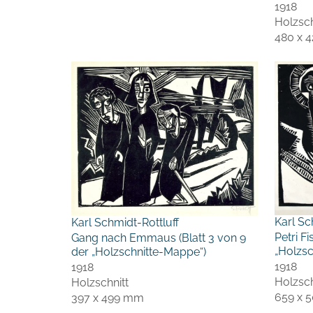
1918
Holzsch
480 x 
Karl Sc
Karl Schmidt-Rottluff
Petri F
Gang nach Emmaus (Blatt 3 von 9
„Holzsc
der „Holzschnitte-Mappe“)
1918
1918
Holzsch
Holzschnitt
659 x 
397 x 499 mm