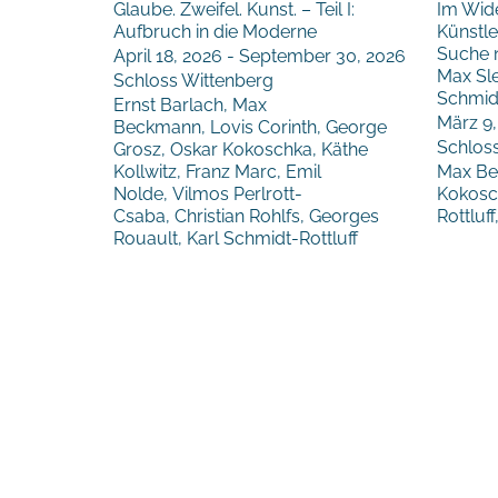
Glaube. Zweifel. Kunst. – Teil I:
Im Wide
Aufbruch in die Moderne
Künstle
Suche 
April 18, 2026 - September 30, 2026
Max Sl
Schloss Wittenberg
Schmidt
Ernst Barlach, Max
März 9,
Beckmann, Lovis Corinth, George
Schlos
Grosz, Oskar Kokoschka, Käthe
Kollwitz, Franz Marc, Emil
Max Be
Nolde, Vilmos Perlrott-
Kokosc
Csaba, Christian Rohlfs, Georges
Rottluf
Rouault, Karl Schmidt-Rottluff