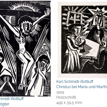
Karl Schmidt-Rottluff
Christus bei Maria und Mart
1919
Holzschnitt
hmidt-Rottluff
495 x 39,5 mm
igter