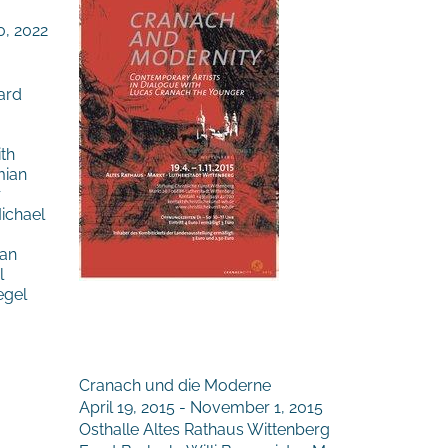
0, 2022
ard
th
mian
r
ichael
ian
l
egel
Cranach und die Moderne
April 19, 2015 - November 1, 2015
Osthalle Altes Rathaus Wittenberg