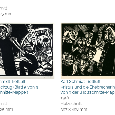
nitt
425 mm
hmidt-Rottluff
Karl Schmidt-Rottluff
ischzug (Blatt 5 von 9
Kristus und die Ehebrecherin 
hnitte-Mappe“)
von 9 der „Holzschnitte-Map
1918
nitt
Holzschnitt
505 mm
397 x 498 mm