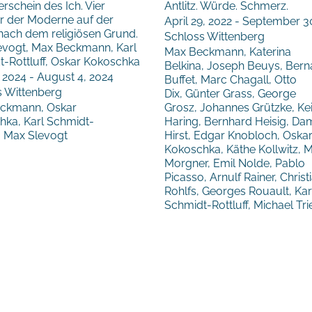
rschein des Ich. Vier
Antlitz. Würde. Schmerz.
r der Moderne auf der
April 29, 2022 - September 3
nach dem religiösen Grund.
Schloss Wittenberg
evogt, Max Beckmann, Karl
Max Beckmann, Katerina
-Rottluff, Oskar Kokoschka
Belkina, Joseph Beuys, Bern
 2024 - August 4, 2024
Buffet, Marc Chagall, Otto
s Wittenberg
Dix, Günter Grass, George
ckmann, Oskar
Grosz, Johannes Grützke, Kei
hka, Karl Schmidt-
Haring, Bernhard Heisig, Da
f, Max Slevogt
Hirst, Edgar Knobloch, Oska
Kokoschka, Käthe Kollwitz, M
Morgner, Emil Nolde, Pablo
Picasso, Arnulf Rainer, Christ
Rohlfs, Georges Rouault, Kar
Schmidt-Rottluff, Michael Tri