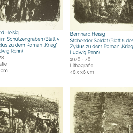
rd Heisig
Bernhard Heisig
im Schützengraben (Blatt 5
Stehender Soldat (Blatt 6 de
klus zu dem Roman „Krieg“
Zyklus zu dem Roman „Krieg
dwig Renn)
Ludwig Renn)
78
1976 - 78
afie
Lithografie
6 cm
48 x 36 cm