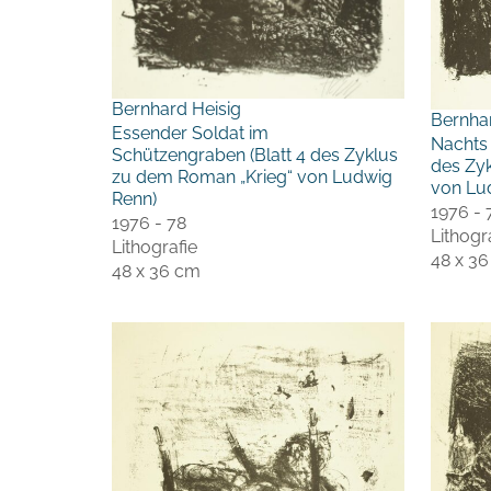
Bernhard Heisig
Bernha
Essender Soldat im
Nachts 
Schützengraben (Blatt 4 des Zyklus
des Zy
zu dem Roman „Krieg“ von Ludwig
von Lu
Renn)
1976 - 
1976 - 78
Lithogr
Lithografie
48 x 3
48 x 36 cm