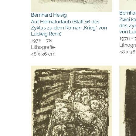
Bernha
Bernhard Heisig
Zwei ka
Auf Heimaturlaub (Blatt 16 des
des Zy
Zyklus zu dem Roman „Krieg“ von
von Lu
Ludwig Renn)
1976 - 
1976 - 78
Lithogr
Lithografie
48 x 3
48 x 36 cm