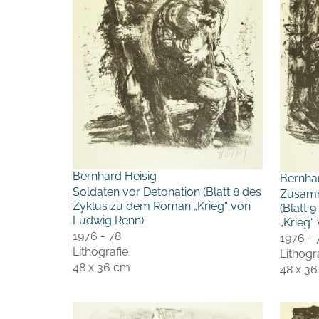
Bernhard Heisig
Bernha
Soldaten vor Detonation (Blatt 8 des
Zusamm
Zyklus zu dem Roman „Krieg“ von
(Blatt
Ludwig Renn)
„Krieg“
1976 - 78
1976 - 
Lithografie
Lithogr
48 x 36 cm
48 x 3