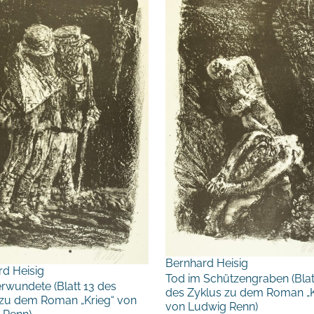
Bernhard Heisig
rd Heisig
Tod im Schützengraben (Blat
rwundete (Blatt 13 des
des Zyklus zu dem Roman „K
 zu dem Roman „Krieg“ von
von Ludwig Renn)