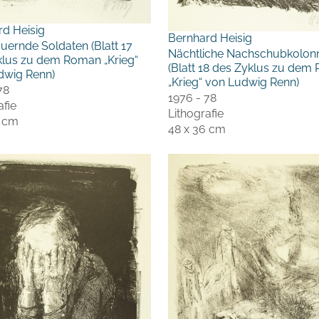
rd Heisig
Bernhard Heisig
uernde Soldaten (Blatt 17
Nächtliche Nachschubkolon
klus zu dem Roman „Krieg“
(Blatt 18 des Zyklus zu dem
dwig Renn)
„Krieg“ von Ludwig Renn)
78
1976 - 78
afie
Lithografie
6 cm
48 x 36 cm