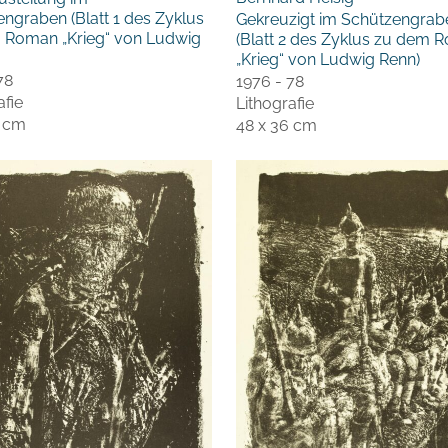
engraben (Blatt 1 des Zyklus
Gekreuzigt im Schützengrab
 Roman „Krieg“ von Ludwig
(Blatt 2 des Zyklus zu dem 
„Krieg“ von Ludwig Renn)
78
1976 - 78
afie
Lithografie
6 cm
48 x 36 cm