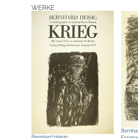
WERKE
Bernha
Bernhard Heisig
Essena