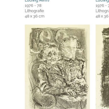
Ludwig Renn)
Ludwig
1976 - 78
1976 - 
Lithografie
Lithogr
48 x 36 cm
48 x 3