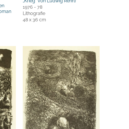
„Krieg“ von Ludwig Renn)
en
1976 - 78
Roman
Lithografie
48 x 36 cm