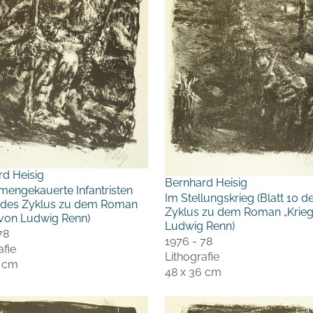
rd Heisig
Bernhard Heisig
engekauerte Infantristen
Im Stellungskrieg (Blatt 10 d
 9 des Zyklus zu dem Roman
Zyklus zu dem Roman „Krieg
 von Ludwig Renn)
Ludwig Renn)
78
1976 - 78
afie
Lithografie
6 cm
48 x 36 cm