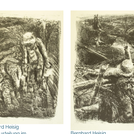
rd Heisig
Bernhard Heisig
usteilung im