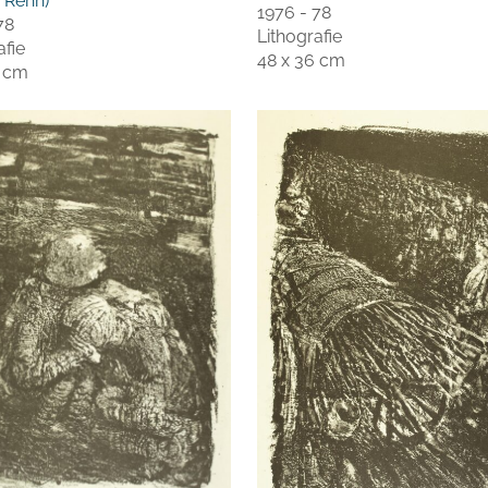
 Renn)
1976 - 78
78
Lithografie
afie
48 x 36 cm
6 cm