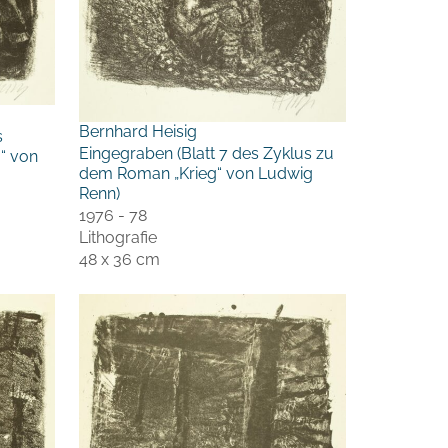
Bernhard Heisig
s
Eingegraben (Blatt 7 des Zyklus zu
“ von
dem Roman „Krieg“ von Ludwig
Renn)
1976 - 78
Lithografie
48 x 36 cm