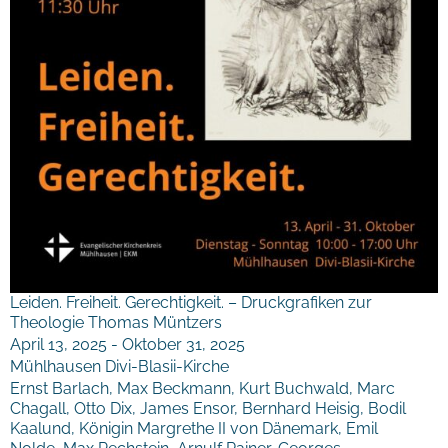
Leiden. Freiheit. Gerechtigkeit. – Druckgrafiken zur
Theologie Thomas Müntzers
April 13, 2025 - Oktober 31, 2025
Mühlhausen Divi-Blasii-Kirche
Ernst Barlach, Max Beckmann, Kurt Buchwald, Marc
Chagall, Otto Dix, James Ensor, Bernhard Heisig, Bodil
Kaalund, Königin Margrethe II von Dänemark, Emil