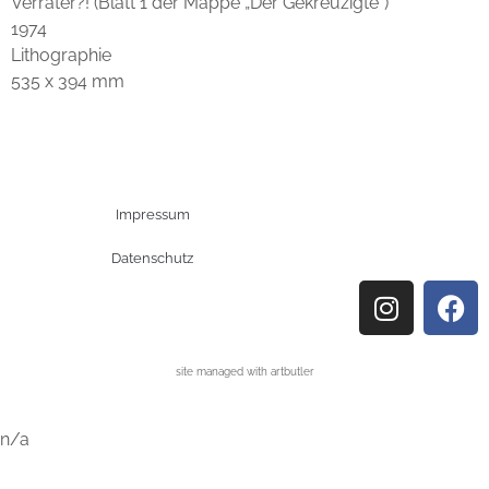
Verräter?! (Blatt 1 der Mappe „Der Gekreuzigte“)
1974
Lithographie
535 x 394 mm
Impressum
Datenschutz
site managed with artbutler
n/a