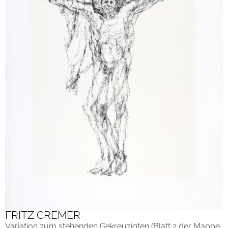
FRITZ CREMER
Variation zum stehenden Gekreuzigten (Blatt 2 der Mappe