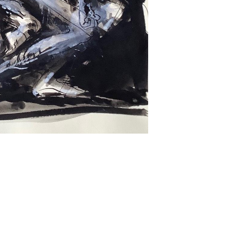
Impressum
Datenschutz
site managed with artbutler