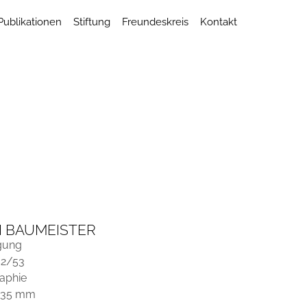
Publikationen
Stiftung
Freundeskreis
Kontakt
I BAUMEISTER
gung
52/53
raphie
935 mm