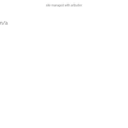
site managed with artbutler
n/a