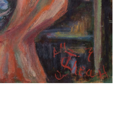
Impressum
Datenschutz
site managed with artbutler