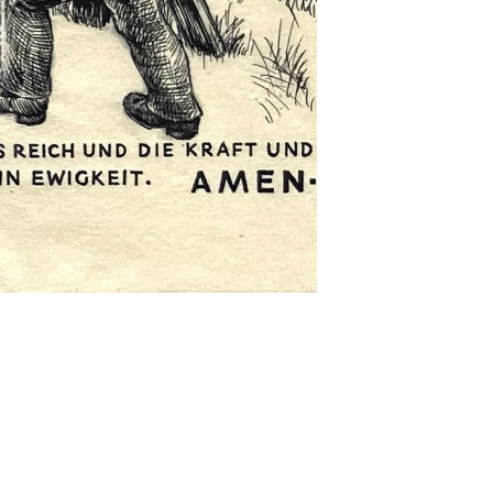
Impressum
Datenschutz
site managed with artbutler