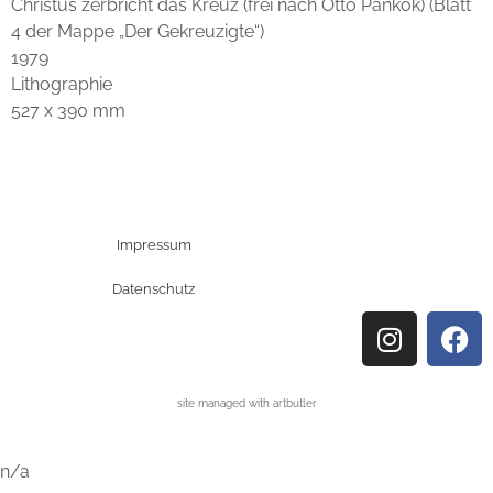
Christus zerbricht das Kreuz (frei nach Otto Pankok) (Blatt
4 der Mappe „Der Gekreuzigte“)
1979
Lithographie
527 x 390 mm
Impressum
Datenschutz
site managed with artbutler
n/a